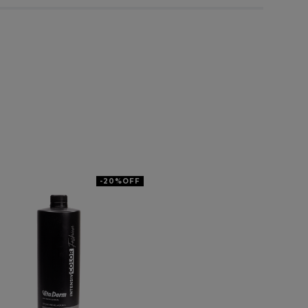
-
20%
OFF