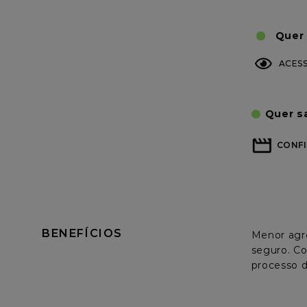
Quer 
ACES
Quer s
CONFI
BENEFÍCIOS
Menor agre
seguro. Co
processo d