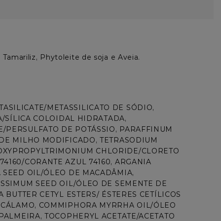
Tamariliz, Phytoleite de soja e Aveia.
SILICATE/METASSILICATO DE SÓDIO, 
/SÍLICA COLOIDAL HIDRATADA, 
/PERSULFATO DE POTÁSSIO, PARAFFINUM 
 DE MILHO MODIFICADO, TETRASODIUM 
ROXYPROPYLTRIMONIUM CHLORIDE/CLORETO 
4160/CORANTE AZUL 74160, ARGANIA 
 SEED OIL/ÓLEO DE MACADÂMIA, 
ISSIMUM SEED OIL/ÓLEO DE SEMENTE DE 
 BUTTER CETYL ESTERS/ ÉSTERES CETÍLICOS 
E CÁLAMO, COMMIPHORA MYRRHA OIL/ÓLEO 
 PALMEIRA, TOCOPHERYL ACETATE/ACETATO 