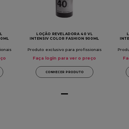
L
LOÇÃO REVELADORA 40 VL
00ML
INTENSIV COLOR FASHION 900ML
INT
VITA DERM
ionais
Produto exclusivo para profissionais
Produ
eço
Faça login para ver o preço
Fa
CONHECER PRODUTO