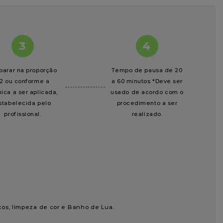
3
4
parar na proporção
Tempo de pausa de 20
:2 ou conforme a
a 60 minutos *Deve ser
ica a ser aplicada,
usado de acordo com o
stabelecida pelo
procedimento a ser
profissional.
realizado.
os, limpeza de cor e Banho de Lua.