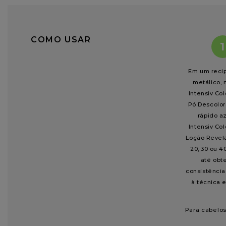
COMO USAR
1
Em um reci
metálico, 
Intensiv Col
Pó Descolor
rápido a
Intensiv Col
Loção Revel
20, 30 ou 4
até obt
consistênci
à técnica e
Para cabelos