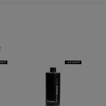
R
OFF
-
40%
OFF