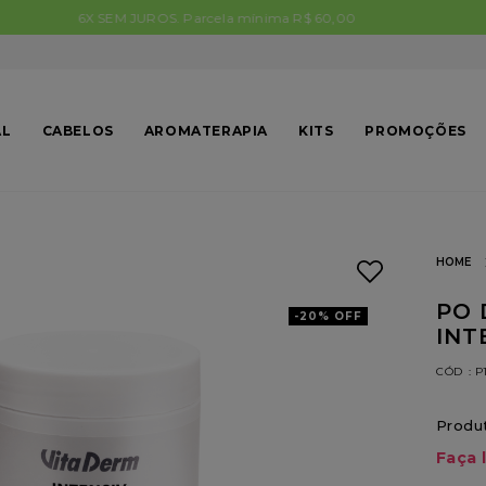
FRETE FIXO para São Paulo Capital R$ 13,90
AL
CABELOS
AROMATERAPIA
KITS
PROMOÇÕES
PO 
-
20%
OFF
INT
:
P
Produt
Faça 