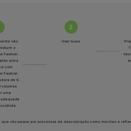
2
piente não
Usar luvas.
Pre
misture o
1
or Fashion
técn
ante extra
e
zul com
or Fashion
adora de 6,
0 volumes
er uma
a adequada
scolhida.
 que vão passar por processos de descoloração como mechas e reflex