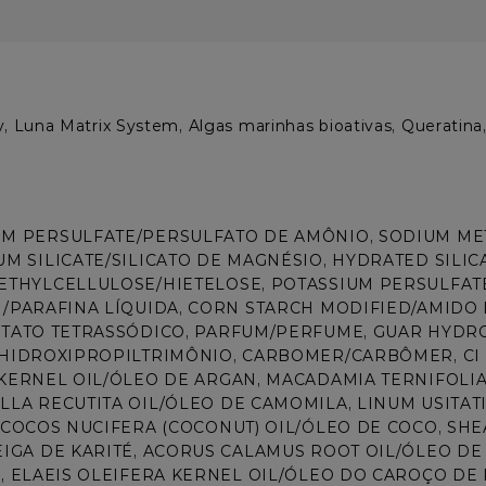
y, Luna Matrix System, Algas marinhas bioativas, Queratina, 
 PERSULFATE/PERSULFATO DE AMÔNIO, SODIUM META
M SILICATE/SILICATO DE MAGNÉSIO, HYDRATED SILICA
THYLCELLULOSE/HIETELOSE, POTASSIUM PERSULFATE
/PARAFINA LÍQUIDA, CORN STARCH MODIFIED/AMIDO
ETATO TETRASSÓDICO, PARFUM/PERFUME, GUAR HYD
HIDROXIPROPILTRIMÔNIO, CARBOMER/CARBÔMER, CI 7
KERNEL OIL/ÓLEO DE ARGAN, MACADAMIA TERNIFOLIA
LA RECUTITA OIL/ÓLEO DE CAMOMILA, LINUM USITAT
 COCOS NUCIFERA (COCONUT) OIL/ÓLEO DE COCO, SHEA
IGA DE KARITÉ, ACORUS CALAMUS ROOT OIL/ÓLEO D
, ELAEIS OLEIFERA KERNEL OIL/ÓLEO DO CAROÇO DE