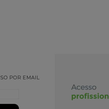
Cupom PRO10 | 10% OFF* na 1º compra no site
AL
CABELOS
AROMATERAPIA
KITS
PROMOÇÕES
NEWSLETTER
Cadastre-se e veja o que reservamos para você!
SO POR EMAIL
ATENDIMENTO
Whatsapp: (11) 95862-5977
Telefones: (11) 2187-7538 | 0800 179 292