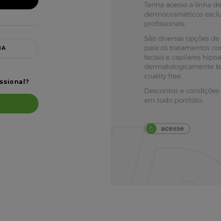
E-mail: loja.virtual2@vitaderm.com
Horário de atendimento: segunda à sexta-feira das 
HA
8h às 17h (exceto feriados)
ssional?
A
BLOG
Certificados e s