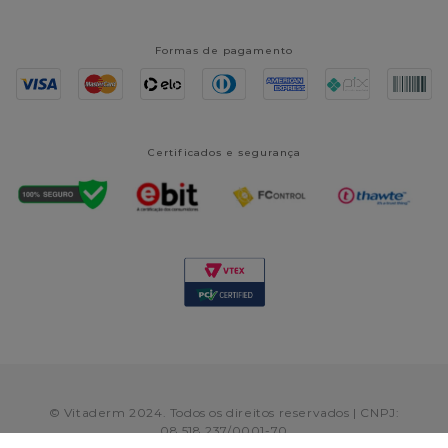
Formas de pagamento
Certificados e segurança
© Vitaderm 2024. Todos os direitos reservados | CNPJ:
08.518.237/0001-70