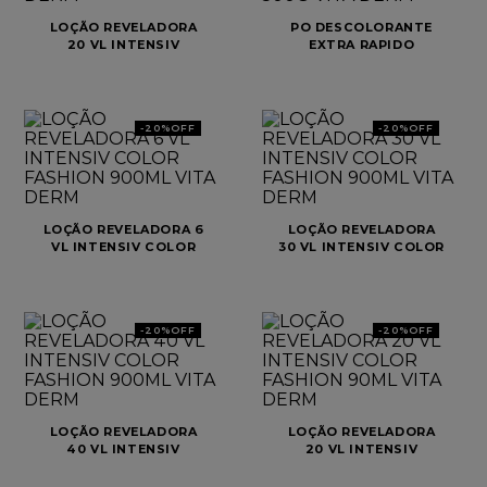
LOÇÃO REVELADORA
PO DESCOLORANTE
8
º
cabelo
20 VL INTENSIV
EXTRA RAPIDO
COLOR FASHION
INTENSIV COLOR 500G
9
º
coloração
900ML VITA DERM
VITA DERM
10
º
shampoo
-
20%
OFF
-
20%
OFF
LOÇÃO REVELADORA 6
LOÇÃO REVELADORA
VL INTENSIV COLOR
30 VL INTENSIV COLOR
FASHION 900ML VITA
FASHION 900ML VITA
DERM
DERM
-
20%
OFF
-
20%
OFF
LOÇÃO REVELADORA
LOÇÃO REVELADORA
40 VL INTENSIV
20 VL INTENSIV
COLOR FASHION
COLOR FASHION 90ML
900ML VITA DERM
VITA DERM