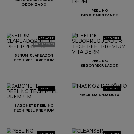
OZONIZADO
D'OZÔNIO VITA DERM
8
º
shampoo
PEELING
DESPIGMENTANTE
FOTOATIVADO TECH
9
º
mascara
PEEL PREMIUM VITA
DERM
10
º
cabelo
-
35%
OFF
-
20%
OFF
PROMOÇÕES
SERUM CLAREADOR
TECH PEEL PREMIUM
PEELING
SEBORREGULADOR
TECH PEEL PREMIUM
VITA DERM
-
35%
OFF
-
20%
OFF
MASK OZ D'OZÔNIO
SABONETE PEELING
TECH PEEL PREMIUM
-
20%
OFF
-
20%
OFF