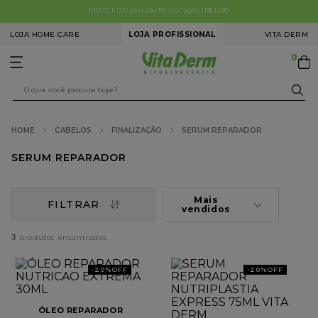
FRETE FIXO para São Paulo Capital R$ 13,90
LOJA HOME CARE
LOJA PROFISSIONAL
VITA DERM
0
O que você procura hoje?
CABELOS
FINALIZAÇÃO
SERUM REPARADOR
TERMOS MAIS BUSCADOS
SERUM REPARADOR
1
º
limpeza pele
2
º
microagulhamento
Mais
FILTRAR
vendidos
3
º
clareamento facial
3
4
º
colorações
5
º
redução medidas
-
20%
OFF
-
20%
OFF
6
º
estímulo colágeno
ÓLEO REPARADOR
7
º
tech peel premium