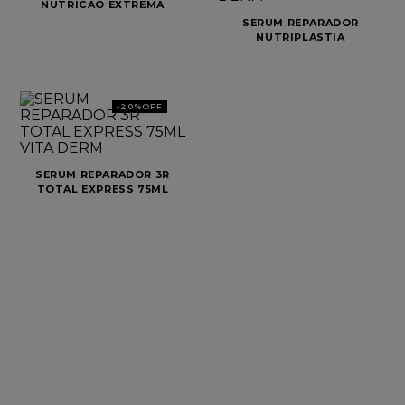
NUTRICAO EXTREMA
30ML
SERUM REPARADOR
8
º
cabelo
NUTRIPLASTIA
EXPRESS 75ML VITA
9
º
shampoo
DERM
10
º
mascara
-
20%
OFF
SERUM REPARADOR 3R
TOTAL EXPRESS 75ML
VITA DERM