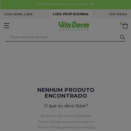
o Paulo Capital R$ 13,90
Cupom PRO10 | 10% OFF*
LOJA HOME CARE
LOJA PROFISSIONAL
VITA DERM
0
O que você procura hoje?
TERMOS MAIS BUSCADOS
Mais
1
º
limpeza pele
vendidos
2
º
microagulhamento
0
NENHUM PRODUTO
3
º
clareamento facial
ENCONTRADO
4
º
colorações
O que eu devo fazer?
5
º
redução medidas
Verifique os termos digitados.
6
º
estímulo colágeno
Tente utilizar uma única palavra.
Utilize termos genéricos na busca.
7
º
tech peel premium