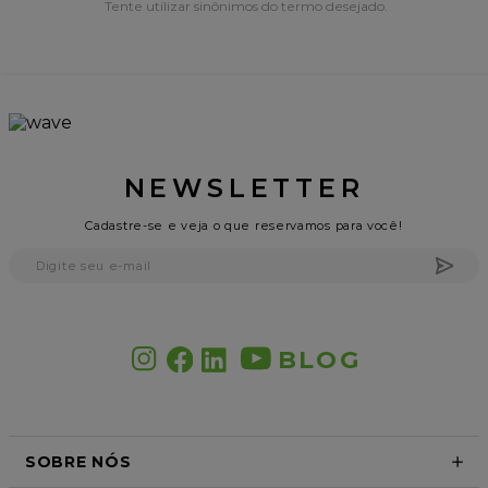
Tente utilizar sinônimos do termo desejado.
8
º
cabelo
9
º
coloração
10
º
shampoo
NEWSLETTER
Cadastre-se e veja o que reservamos para você!
BLOG
SOBRE NÓS