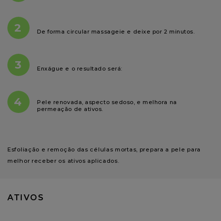
2
De forma circular massageie e deixe por 2 minutos.
3
Enxágue e o resultado será:
4
Pele renovada, aspecto sedoso, e melhora na
permeação de ativos.
Esfoliação e remoção das células mortas, prepara a pele para 
melhor receber os ativos aplicados.
ATIVOS
Óleo essencial de Laranja e Microesferas esfoliantes.