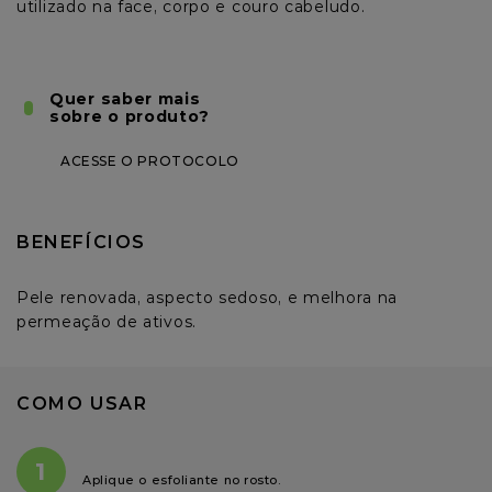
8
º
cabelo
9
º
shampoo
Quer saber mais
sobre o produto?
10
º
mascara
ACESSE O PROTOCOLO
BENEFÍCIOS
Pele renovada, aspecto sedoso, e melhora na 
permeação de ativos.
COMO USAR
1
Aplique o esfoliante no rosto.