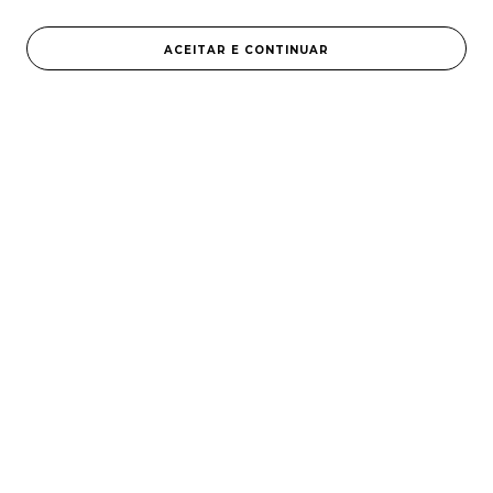
ACEITAR E CONTINUAR
Certificados e segurança
© Vitaderm 2024. Todos os direitos reservados | CNPJ:
08.518.237/0001-70