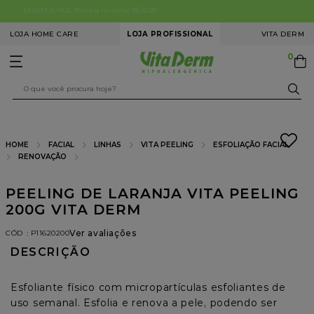
0
FRETE FIXO para São Paulo Capital R$ 13,90
LOJA HOME CARE
LOJA PROFISSIONAL
VITA DERM
O que você procura hoje?
TERMOS MAIS BUSCADOS
FACIAL
ESFOLIAÇÃO FACIAL
RENOVAÇÃO
1
º
limpeza pele
PEELING DE LARANJA VITA PEELING
2
º
microagulhamento
200G VITA DERM
3
º
clareamento facial
Ver avaliações
:
P11620200
DESCRIÇÃO
4
º
colorações
5
º
redução medidas
Esfoliante físico com micropartículas esfoliantes de 
6
º
estímulo colágeno
uso semanal. Esfolia e renova a pele, podendo ser 
utilizado na face, corpo e couro cabeludo.
7
º
tech peel premium