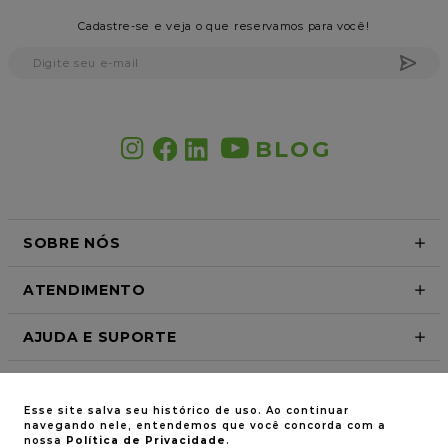
Cadastre-se e veja o que reservamos para você!
BLOG
SOBRE NÓS
ATENDIMENTO
AJUDA E SUPORTE
Esse site salva seu histórico de uso. Ao continuar
Formas de pagamento
navegando nele, entendemos que você concorda com a
nossa
Política de Privacidade
.