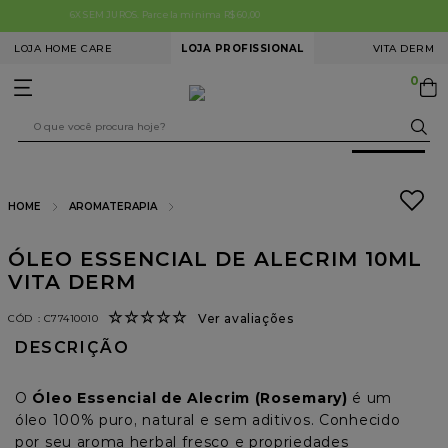
FRETE FIXO para São Paulo Capital R$ 13,90
LOJA HOME CARE
LOJA PROFISSIONAL
VITA DERM
0
O que você procura hoje?
-
30%
OFF
TERMOS MAIS BUSCADOS
AROMATERAPIA
1
º
limpeza pele
ÓLEO ESSENCIAL DE ALECRIM 10ML
2
º
microagulhamento
VITA DERM
3
º
clareamento facial
☆
☆
☆
☆
☆
Ver avaliações
:
C77410010
4
º
colorações
DESCRIÇÃO
5
º
redução medidas
O 
Óleo Essencial de Alecrim (Rosemary)
 é um 
6
º
estímulo colágeno
óleo 100% puro, natural e sem aditivos. Conhecido 
por seu aroma herbal fresco e propriedades 
7
º
tech peel premium