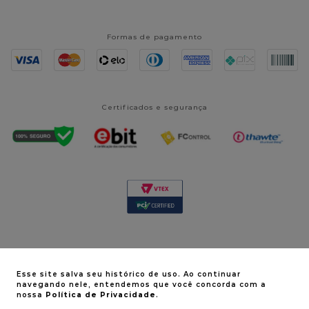
Formas de pagamento
Certificados e segurança
Esse site salva seu histórico de uso. Ao continuar
navegando nele, entendemos que você concorda com a
© Vitaderm 2024. Todos os direitos reservados | CNPJ:
nossa
Política de Privacidade
.
08.518.237/0001-70