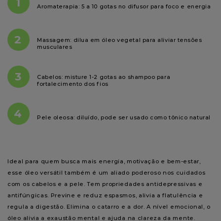
1
Aromaterapia: 5 a 10 gotas no difusor para foco e energia
2
Massagem: dilua em óleo vegetal para aliviar tensões
musculares
3
Cabelos: misture 1-2 gotas ao shampoo para
fortalecimento dos fios
4
Pele oleosa: diluído, pode ser usado como tônico natural
Ideal para quem busca mais energia, motivação e bem-estar, 
esse óleo versátil também é um aliado poderoso nos cuidados 
com os cabelos e a pele. Tem propriedades antidepressivas e 
antifúngicas. Previne e reduz espasmos, alivia a flatulência e 
regula a digestão. Elimina o catarro e a dor. A nível emocional, o 
óleo alivia a exaustão mental e ajuda na clareza da mente.