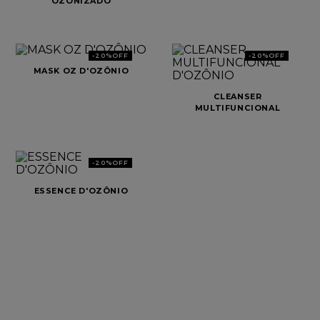
OZONIZADO
D'OZÔNIO VITA DERM
8
º
cabelo
9
º
coloração
-
20%
OFF
-
20%
OFF
MASK OZ D'OZÔNIO
10
º
shampoo
CLEANSER
MULTIFUNCIONAL
D'OZÔNIO
-
20%
OFF
ESSENCE D'OZÔNIO