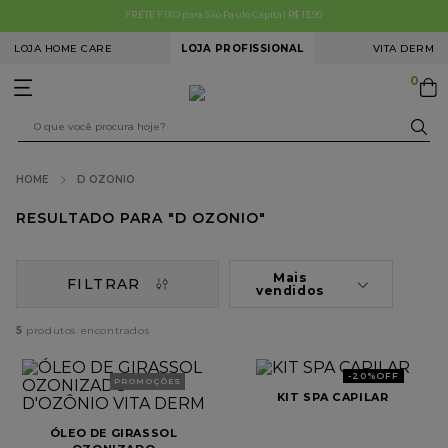
ETE FIXO para São Paulo Capital R$ 13,90
Cupom 
LOJA HOME CARE
LOJA PROFISSIONAL
VITA DERM
0
O que você procura hoje?
D OZONIO
TERMOS MAIS BUSCADOS
D OZONIO
1
º
limpeza pele
2
º
microagulhamento
Mais
FILTRAR
vendidos
3
º
clareamento facial
5
4
º
colorações
5
º
redução medidas
-
20%
OFF
PROMOÇÕES
KIT SPA CAPILAR
6
º
estímulo colágeno
ÓLEO DE GIRASSOL
7
º
tech peel premium